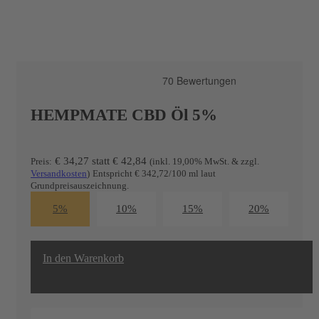
HEMPMATE CBD Öl 5%
€ 34,27
statt
€
42,84
Preis:
(inkl. 19,00% MwSt. & zzgl.
Versandkosten
)
Entspricht € 342,72/100 ml laut
Grundpreisauszeichnung.
5%
10%
15%
20%
In den Warenkorb
20
%