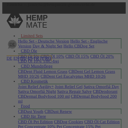
Jamicha -- jamicha@hempmate-greenworld.de
Jetzt registrieren
Limited Sets
Hello Set - Deutsche Version
Hello Set - Englische
DE
Version
Day & Night Set
Hello CBDog Set
CBD Öle
CBD Öl 5%
CBD Öl 10%
CBD Öl 15%
CBD Öl 20%
DE
EN
HU
ES
FR
IT
RO
CBD Öl 10% THC-frei
CBD Mundpflege
CBDent Fluid Lemon Grass
CBDent Gel Lemon Grass
MHD 10/26
CBDent Gel Eucalyptus MHD 10/26
CBD Kosmetik
Joint Relief Agility+
Joint Relief Gel
Sativa Omorfiá Day
Sativa Omorfiá Night
Sativa Repair Salve
CBDeodorant
CBDermal Bodyfood 100 ml
CBDermal Bodyfood 200
ml
Food
CBDust Youth
CBDust Renew
CBD für Tiere
CBD Öl Pet Edition
CBDog Cookies
CBD Öl Cat Edition
Pet Concentrate 10%
Pet Concentrate 15%
Pet