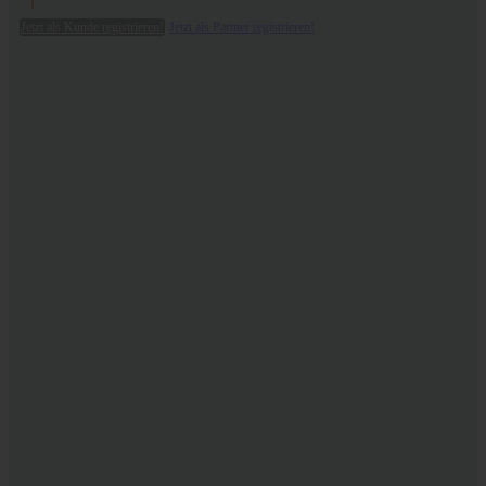
Jetzt als Kunde registrieren!
Jetzt als Partner registrieren!
CBGa
- the
mother
of all
cannabinoids
.
Learn more
Rich
food for smooth
skin
.
CBDermal
Bodyfood
.
Learn more
Move freely
and
lightly
. With
Joint Relief
Agility+
Learn more
Trust HEMPMATE.