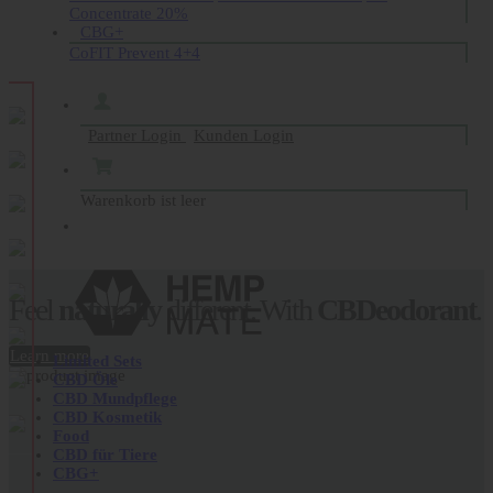
Concentrate 20%
CBG+
CoFIT Prevent 4+4
Partner Login
Kunden Login
Warenkorb ist leer
Feel
naturally
different. With
CBDeodorant
.
Learn more
Limited Sets
CBD Öle
Now
ready
to
travel
.
CBDermal Bodyfood
CBD Mundpflege
CBD Kosmetik
100 ml.
Food
CBD für Tiere
CBG+
Learn more