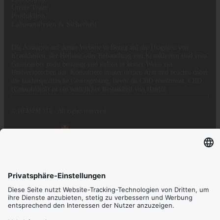
Unser Team
Produktion
Laboranalysen & Sicherheit
Die Aussagen auf dieser Website in Bezug auf die Diagnose von
Krankheiten, der Heilung oder Behandlung von Krankheiten sind vom
Gesetzgeber nicht bestätigt und stellen in keiner Weise ein
Heilversprechen dar. Konsultiere immer deinen Arzt und beachte dabei
die länderspezifische Gesetzgebung, bevor du CBD einnimmst. CBD
(Cannabidiol) ist ein natürlicher Bestandteil von Hanföl.
© HEMPMATE - All rights reserved.
Proudly hosted in
Also found on:
Dein Warenkorb.
Gesamtbetrag
0,00
inkl. MwSt.
Zur Kasse
Zum Warenkorb