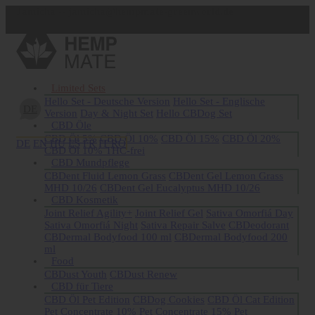
Jamicha -- jamicha@hempmate-greenworld.de
Jetzt registrieren
Limited Sets
Hello Set - Deutsche Version
Hello Set - Englische
DE
Version
Day & Night Set
Hello CBDog Set
CBD Öle
CBD Öl 5%
CBD Öl 10%
CBD Öl 15%
CBD Öl 20%
DE
EN
HU
ES
FR
IT
RO
CBD Öl 10% THC-frei
CBD Mundpflege
CBDent Fluid Lemon Grass
CBDent Gel Lemon Grass
MHD 10/26
CBDent Gel Eucalyptus MHD 10/26
CBD Kosmetik
Joint Relief Agility+
Joint Relief Gel
Sativa Omorfiá Day
Sativa Omorfiá Night
Sativa Repair Salve
CBDeodorant
CBDermal Bodyfood 100 ml
CBDermal Bodyfood 200
ml
Food
CBDust Youth
CBDust Renew
CBD für Tiere
CBD Öl Pet Edition
CBDog Cookies
CBD Öl Cat Edition
Pet Concentrate 10%
Pet Concentrate 15%
Pet