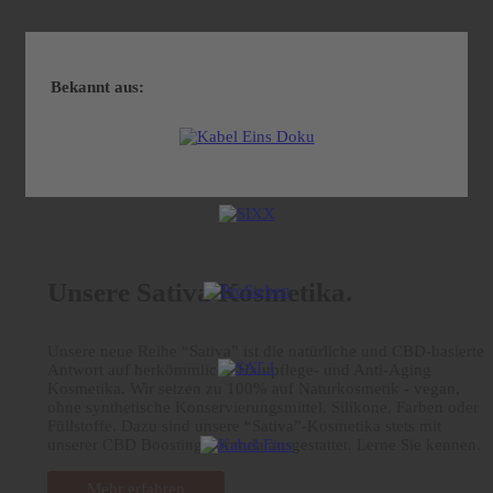
Bekannt aus:
Unsere Sativa Kosmetika.
Unsere neue Reihe “Sativa” ist die natürliche und CBD-basierte
Antwort auf herkömmliche Hautpflege- und Anti-Aging
Kosmetika. Wir setzen zu 100% auf Naturkosmetik - vegan,
ohne synthetische Konservierungsmittel, Silikone, Farben oder
Füllstoffe. Dazu sind unsere “Sativa”-Kosmetika stets mit
unserer CBD Boosting Formula ausgestattet. Lerne Sie kennen.
Mehr erfahren