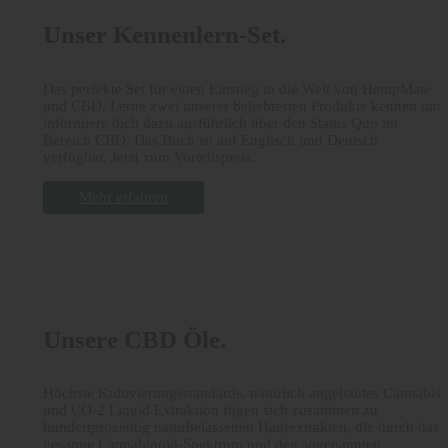
Unser Kennenlern-Set.
Das perfekte Set für einen Einstieg in die Welt von HempMate
und CBD. Lerne zwei unserer beliebtesten Produkte kennen und
informiere dich dazu ausführlich über den Status Quo im
Bereich CBD. Das Buch ist auf Englisch und Deutsch
verfügbar. Jetzt zum Vorteilspreis.
Mehr erfahren
Unsere CBD Öle.
Höchste Kultivierungsstandards, natürlich angebautes Cannabis
und CO-2 Liquid Extraktion fügen sich zusammen zu
hundertprozentig naturbelassenen Hanfextrakten, die durch das
gesamte Cannabinoid-Spektrum und den sogenannten