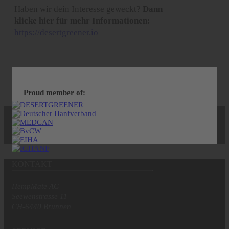
Haben wir dein Interesse geweckt?
Dann
klicke hier für mehr Informationen:
https://desertgreener.io
Proud member of:
KONTAKT
HempMate AG
Seewenstrasse 11
CH-6440 Brunnen