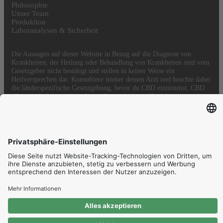
Philosophie
Unser Team
Produktion
Laboranalysen & Sicherheit
Die Aussagen auf dieser Website in Bezug auf die Diagnose von
Krankheiten, der Heilung oder Behandlung von Krankheiten sind vom
Gesetzgeber nicht bestätigt und stellen in keiner Weise ein
Heilversprechen dar. Konsultiere immer deinen Arzt und beachte dabei
die länderspezifische Gesetzgebung, bevor du CBD einnimmst. CBD
(Cannabidiol) ist ein natürlicher Bestandteil von Hanföl.
© HEMPMATE - All rights reserved.
Proudly hosted in
Also found on:
Dein Warenkorb.
Gesamtbetrag
0,00
inkl. MwSt.
Zur Kasse
Zum Warenkorb