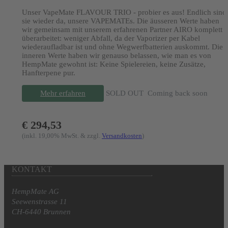
Unser VapeMate FLAVOUR TRIO - probier es aus! Endlich sind
sie wieder da, unsere VAPEMATEs. Die äusseren Werte haben
wir gemeinsam mit unserem erfahrenen Partner AIRO komplett
überarbeitet: weniger Abfall, da der Vaporizer per Kabel
wiederaufladbar ist und ohne Wegwerfbatterien auskommt. Die
inneren Werte haben wir genauso belassen, wie man es von
HempMate gewohnt ist: Keine Spielereien, keine Zusätze,
Hanfterpene pur.
Mehr erfahren
SOLD OUT
Coming back soon
€ 294,53
(inkl. 19,00% MwSt. & zzgl.
Versandkosten
)
KONTAKT
HempMate AG
Seewenstrasse 11
CH-6440 Brunnen