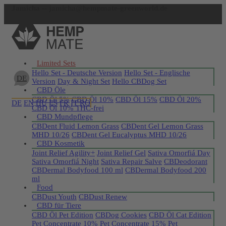
Jamicha -- jamicha@hempmate-greenworld.de
Jetzt registrieren
Limited Sets
Hello Set - Deutsche Version
Hello Set - Englische
DE
Version
Day & Night Set
Hello CBDog Set
CBD Öle
CBD Öl 5%
CBD Öl 10%
CBD Öl 15%
CBD Öl 20%
DE
EN
HU
ES
FR
IT
RO
CBD Öl 10% THC-frei
CBD Mundpflege
CBDent Fluid Lemon Grass
CBDent Gel Lemon Grass
MHD 10/26
CBDent Gel Eucalyptus MHD 10/26
CBD Kosmetik
Joint Relief Agility+
Joint Relief Gel
Sativa Omorfiá Day
Sativa Omorfiá Night
Sativa Repair Salve
CBDeodorant
CBDermal Bodyfood 100 ml
CBDermal Bodyfood 200
ml
Food
CBDust Youth
CBDust Renew
CBD für Tiere
CBD Öl Pet Edition
CBDog Cookies
CBD Öl Cat Edition
Pet Concentrate 10%
Pet Concentrate 15%
Pet